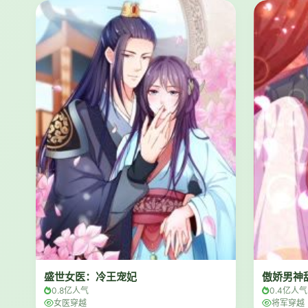
盛世女医：冷王宠妃
傲娇男神
0.8亿人气
0.4亿人气
女医穿越
将军穿越