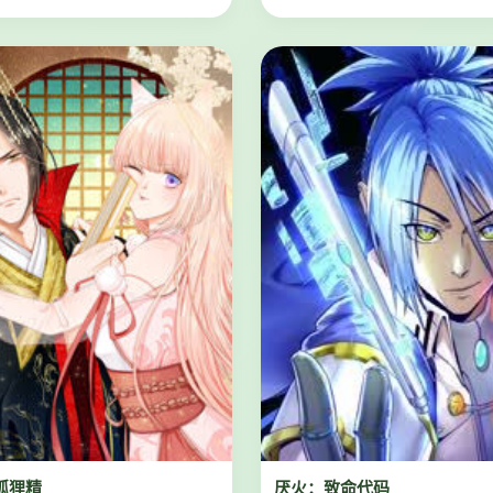
狐狸精
厌火：致命代码