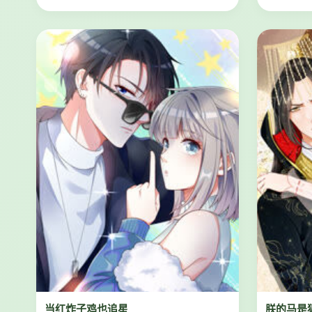
当红炸子鸡也追星
朕的马是