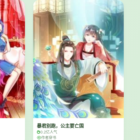
暴君别跑，公主要亡国
0.2亿人气
作者穿书