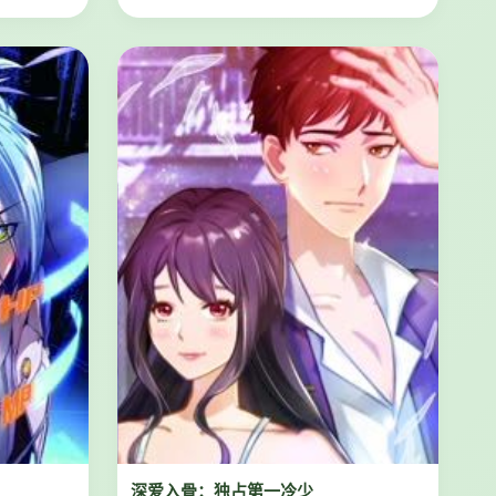
深爱入骨：独占第一冷少