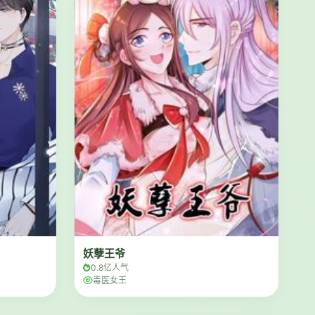
妖孽王爷
0.8亿人气
毒医女王